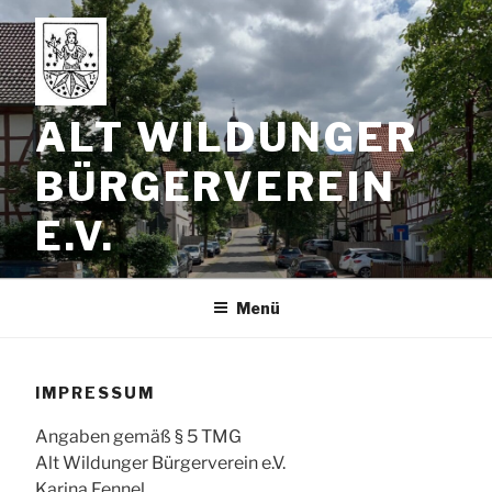
Zum
Inhalt
springen
ALT WILDUNGER
BÜRGERVEREIN
E.V.
Menü
IMPRESSUM
Angaben gemäß § 5 TMG
Alt Wildunger Bürgerverein e.V.
Karina Fennel