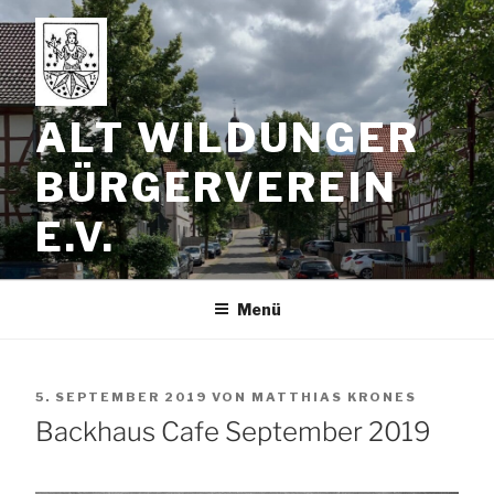
Zum
Inhalt
springen
ALT WILDUNGER
BÜRGERVEREIN
E.V.
Menü
VERÖFFENTLICHT
5. SEPTEMBER 2019
VON
MATTHIAS KRONES
AM
Backhaus Cafe September 2019