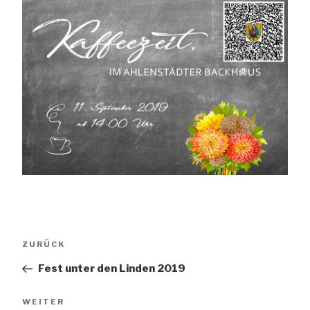
Beitragsnavigation
Vorheriger
ZURÜCK
Beitrag
Fest unter den Linden 2019
Nächster
WEITER